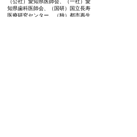
（公社）愛知県医師会、（一社）愛
知県歯科医師会、（国研）国立長寿
医療研究センター、（独）都市再生
機構中部支社、（医）豊田会、
（大）東海国立大学機構 名古屋大
学、（大）奈良県立医科大学、
（学）藤田学園 藤田医科大学
あいちデジタルコンヘルスコンソーシアムOFFICIAL SITE
NEWSアーカイブスへ戻る
〒460-0007
名古屋市中区新栄二丁目1番9号 雲竜FLEX西
館9F