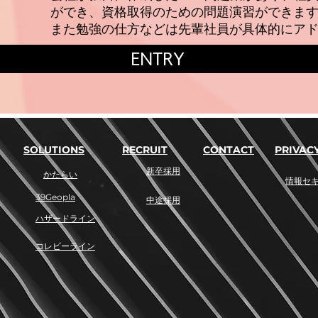
取得のための問題演習ができます
方などは先輩社員が具体的にアドバイ
ENTRY
SOLUTIONS
RECRUIT
CONTACT
PRIVACY
​新卒採用
​かたらい
​情報セ
39Geopla
​中途採用
​ハザードライン
​コレビーライン