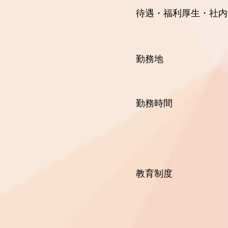
待遇・福利厚生・社内
グループの保
勤務地 本社（
勤務時間 9:00
事業部によっ
サーバ監視チ
夜勤務は
教育制度 業務
業務を続けな
社内での勉強会
できます。 
（受験料の会社