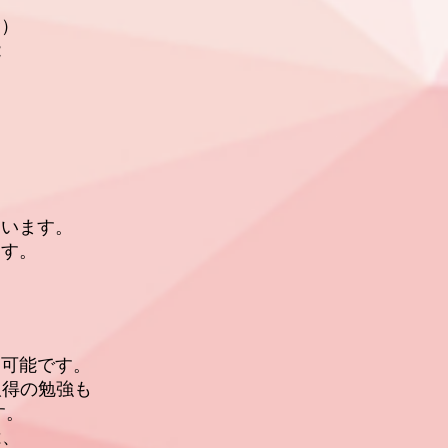
金）
能
ます。
す。
能です。
の勉強も
。
、