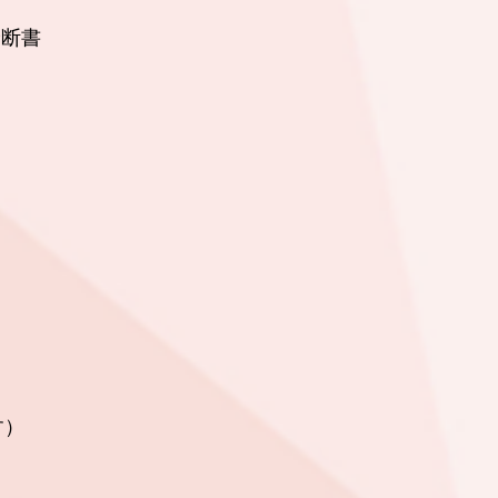
断書
す）