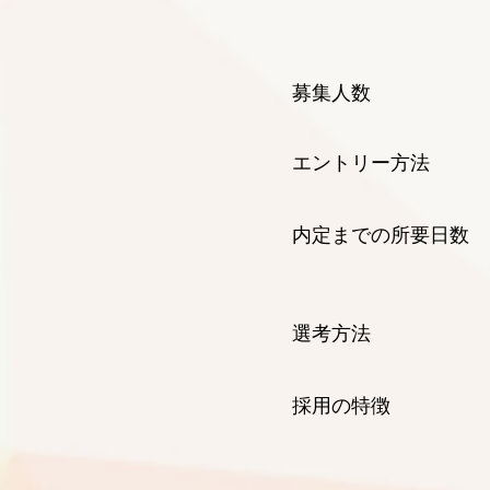
意欲的であ
募集人数 
エントリー方法 下
内定までの所要日数
おおよそ1
選考方法 筆記
採用の特徴 個別
弊社は面