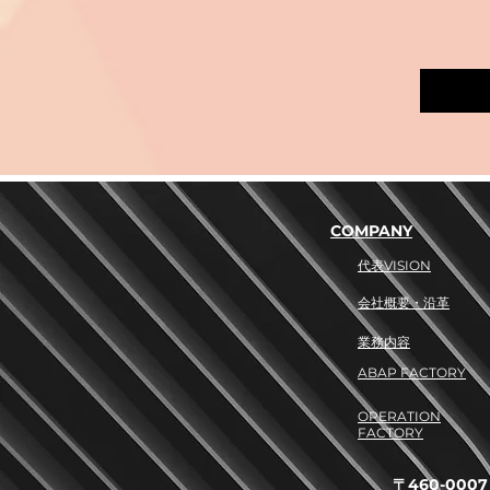
ができ、資格
また勉強の仕
COMPANY
​代表VISION
​会社概要・沿革
​業務内容
ABAP FACTORY
OPERATION
FACTORY
〒460-0007