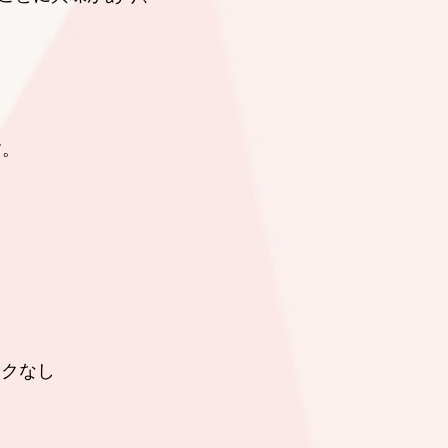
す。
クなし