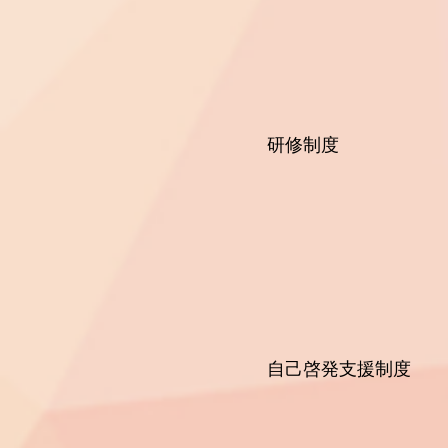
運用・管理か
ITパスポート
予定し
研修制度 ＜
＜その
OJTによる担
1カ月～6カ月
採用しています
丁寧に学べる
自己啓発支援制度
＜その
各種IT資格
会社が独自に作