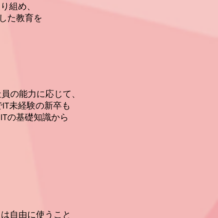
組め、
た教育を
能力に応じて、
経験の新卒も
基礎知識から
。
由に使うこと