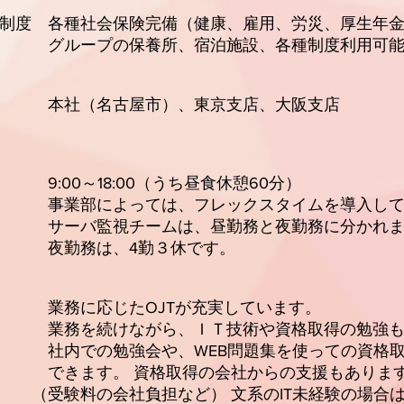
制度 各種社会保険完備（健康、雇用、労災、厚生年
養所、宿泊施設、各種制度利用可
名古屋市）、東京支店、大阪支店
～18:00（うち昼食休憩60分）
ては、フレックスタイムを導入してい
ームは、昼勤務と夜勤務に分かれま
、4勤３休です。
に応じたOJTが充実しています。
がら、ＩＴ技術や資格取得の勉強も可
や、WEB問題集を使っての資格取得
資格取得の会社からの支援もあります
負担など） 文系のIT未経験の場合は