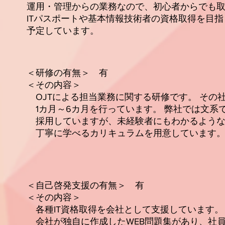
らの業務なので、初心者からでも取り
や基本情報技術者の資格取得を目指し
ています。
研修の有無＞ 有
内容＞
当業務に関する研修です。 その社員の
を行っています。 弊社では文系でIT未
が、未経験者にもわかるようなITの
カリキュラムを用意しています
 ＜自己啓発支援の有無＞ 有
内容＞
取得を会社として支援しています。
成したWEB問題集があり、社員は自