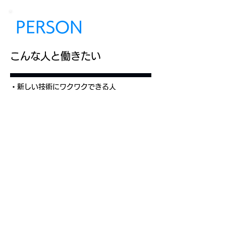
PERSON
こんな人と働きたい
・新しい技術にワクワクできる人
・人の話を聞き、課題の本質を考えられる人
・
AIを道具として使いこなし、自分の力を
拡張したい人
・地域や社会に役立つ仕事に関わりたい人
・失敗を恐れず、まず試してみることができ
る人